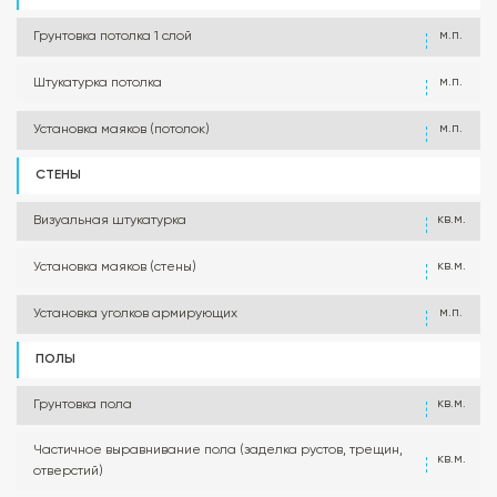
м.п.
Грунтовка потолка 1 слой
м.п.
Штукатурка потолка
м.п.
Установка маяков (потолок)
СТЕНЫ
кв.м.
Визуальная штукатурка
кв.м.
Установка маяков (стены)
м.п.
Установка уголков армирующих
ПОЛЫ
кв.м.
Грунтовка пола
Частичное выравнивание пола (заделка рустов, трещин,
кв.м.
отверстий)