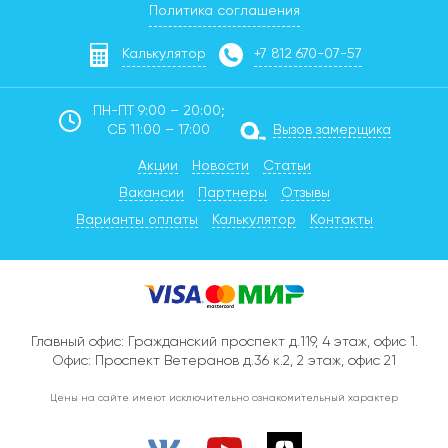
Политика соглашения
Калькулятор
+7 812 670-07-57
ПН-ПТ 9:00 – 20:00;
СБ 11:00 – 17:00
Вызов замерщика
Акции
Новости
Статьи
Вакансии
Партнеры
Отзывы
Варианты оплаты
Калькулятор
Контакты
Главный офис:
Гражданский проспект д.119, 4 этаж, офис 1
.
Офис: Проспект Ветеранов д.36 к.2, 2 этаж, офис 21
Цены на сайте имеют исключительно ознакомительный характер