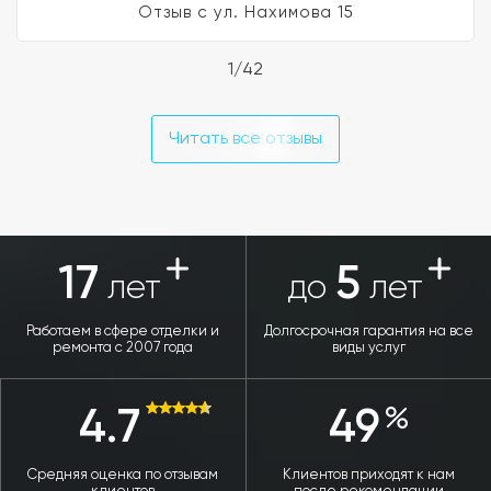
Отзыв с ул. Нахимова 15
1/42
Читать все отзывы
17
5
лет
до
лет
Работаем в сфере отделки и
Долгосрочная гарантия на все
ремонта с 2007 года
виды услуг
4.7
49
Средняя оценка по отзывам
Клиентов приходят к нам